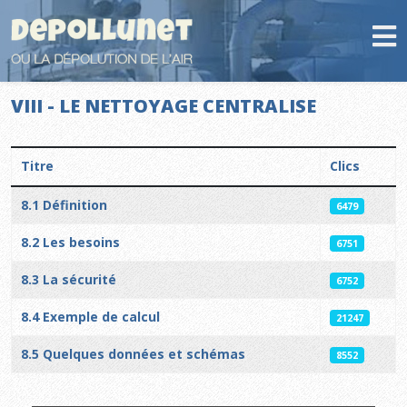
VIII - LE NETTOYAGE CENTRALISE
Titre
Clics
Articles
8.1 Définition
6479
8.2 Les besoins
6751
8.3 La sécurité
6752
8.4 Exemple de calcul
21247
8.5 Quelques données et schémas
8552