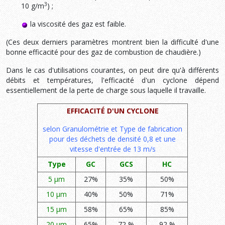
3
10 g/m
) ;
la viscosité des gaz est faible.
(Ces deux derniers paramètres montrent bien la difficulté d'une
bonne efficacité pour des gaz de combustion de chaudière.)
Dans le cas d'utilisations courantes, on peut dire qu'à différents
débits et températu­res, l'efficacité d'un cyclone dépend
essentiellement de la perte de charge sous laquelle il travaille.
EFFICACITÉ D'UN CYCLONE
selon Granulométrie et Type de fabrication
pour des déchets de densité 0,8 et une
vitesse d'entrée de 13 m/s
Type
GC
GCS
HC
5 µm
27%
35%
50%
10 µm
40%
50%
71%
15 µm
58%
65%
85%
20 µm
65%
72 %
92 %