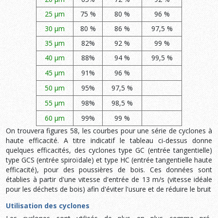
25 µm
75 %
80 %
96 %
30 µm
80 %
86 %
97,5 %
35 µm
82%
92 %
99 %
40 µm
88%
94 %
99,5 %
45 µm
91%
96 %
50 µm
95%
97,5 %
55 µm
98%
98,5 %
60 µm
99%
99 %
On trouvera figures 58, les courbes pour une série de cyclones à
haute efficacité. A titre indicatif le tableau ci-dessus donne
quelques efficacités, des cyclones type GC (entrée tangentielle)
type GCS (entrée spiroïdale) et type HC (entrée tangentielle haute
efficacité), pour des poussières de bois. Ces données sont
établies à partir d'une vitesse d'entrée de 13 m/s (vitesse idéale
pour les déchets de bois) afin d'éviter l'usure et de réduire le bruit
Utilisation des cyclones