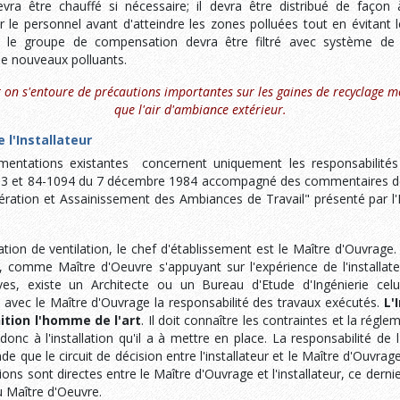
evra être chauffé si nécessaire; il devra être distribué de façon
 le personnel avant d'atteindre les zones polluées tout en évitant le
ar le groupe de compensation devra être filtré avec système de c
de nouveaux polluants.
 on s'entoure de précautions importantes sur les gaines de recyclage m
que l'air d'ambiance extérieur.
 l'Installateur
ementations existantes concernent uniquement les responsabilité
93 et 84-1094 du 7 décembre 1984 accompagné des commentaires de l
ération et Assainissement des Ambiances de Travail" présenté par l
ation de ventilation, le chef d'établissement est le Maître d'Ouvrage. 
s, comme Maître d'Oeuvre s'appuyant sur l'expérience de l'installat
uves, existe un Architecte ou un Bureau d'Etude d'Ingénierie celu
d avec le Maître d'Ouvrage la responsabilité des travaux exécutés.
L'
nition l'homme de l'art
. Il doit connaître les contraintes et la régl
donc à l'installation qu'il a à mettre en place. La responsabilité de l
de que le circuit de décision entre l'installateur et le Maître d'Ouvra
tions sont directes entre le Maître d'Ouvrage et l'installateur, ce dern
u Maître d'Oeuvre.