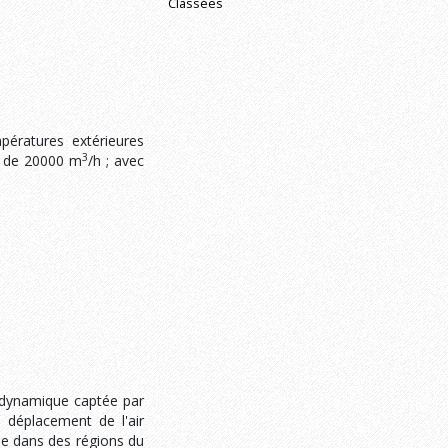
Classées
pératures extérieures
3
ir de 20000 m
/h ; avec
modynamique captée par
le déplacement de l'air
ue dans des régions du