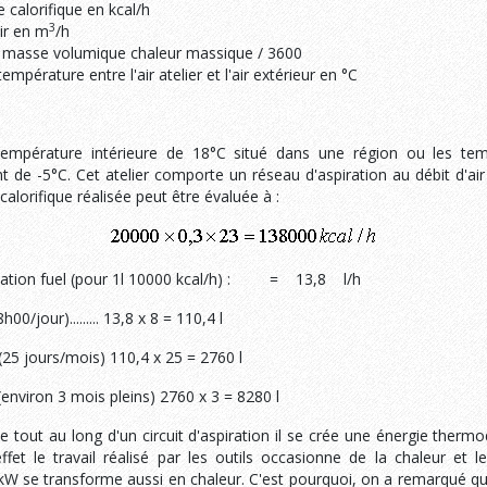
 calorifique en kcal/h
3
ir en m
/h
t masse volumique chaleur massique / 3600
empérature entre l'air atelier et l'air extérieur en °C
 température intérieure de 18°C situé dans une région ou les tem
de -5°C. Cet atelier comporte un réseau d'aspiration au débit d'a
calorifique réalisée peut être évaluée à :
ation fuel (pour 1l 10000 kcal/h) : = 13,8 l/h
h00/jour)......... 13,8 x 8 = 110,4 l
(25 jours/mois) 110,4 x 25 = 2760 l
(environ 3 mois pleins) 2760 x 3 = 8280 l
e tout au long d'un circuit d'aspiration il se crée une énergie ther
 effet le travail réalisé par les outils occasionne de la chaleur et 
kW se transforme aussi en chaleur. C'est pourquoi, on a remarqué q