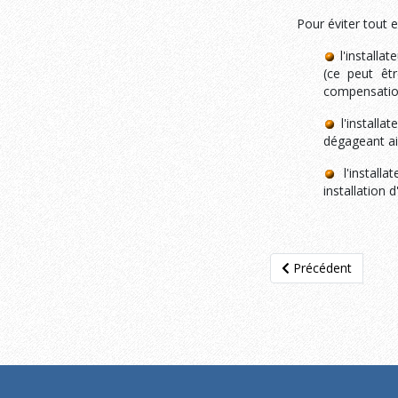
Pour éviter tout e
l'installa
(ce peut êtr
compensation
l'installa
dégageant ain
l'install
installation 
Article précédent : 4.
Précédent