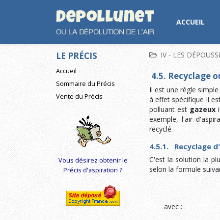
ACCUEIL
LE PRÉCIS
IV - LES DÉPOUS
Accueil
4.5. Recyclage 
Sommaire du Précis
Il est une règle simple
Vente du Précis
à effet spécifique il e
polluant est
gazeux
i
exemple, l'air d'asp
recyclé.
4.5.1. Recyclage d'
C'est la solution la p
Vous désirez obtenir le
selon la formule suiva
Précis d'aspiration ?
avec :