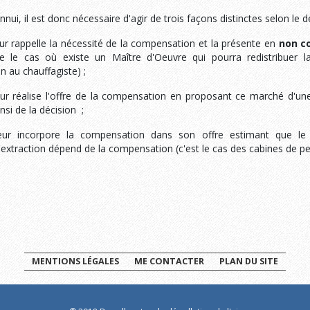
nnui, il est donc nécessaire d'agir de trois façons distinctes selon le d
teur rappelle la nécessité de la compensation et la présente en
non c
e le cas où existe un Maître d'Oeuvre qui pourra redistribuer la
 au chauffagiste) ;
teur réalise l'offre de la compensation en proposant ce marché d'un
si de la décision ;
ateur incorpore la compensation dans son offre estimant que le
d'extraction dépend de la compensation (c'est le cas des cabines de pe
4. Rejets du Cyclofiltre
MENTIONS LÉGALES
ME CONTACTER
PLAN DU SITE