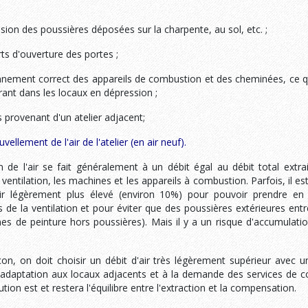
ion des poussières déposées sur la charpente, au sol, etc. ;
ts d'ouverture des portes ;
nnement correct des appareils de combustion et des cheminées, ce qu
ant dans les locaux en dépression ;
s provenant d'un atelier adjacent;
ellement de l'air de l'atelier (en air neuf).
on de l'air se fait généralement à un débit égal au débit total extra
entilation, les machines et les appareils à combustion. Parfois, il e
air légèrement plus élevé (environ 10%) pour pouvoir prendre en
 de la ventilation et pour éviter que des poussières extérieures entre
nes de peinture hors poussières). Mais il y a un risque d'accumulatio
on, on doit choisir un débit d'air très légèrement supérieur avec un
'adaptation aux locaux adjacents et à la demande des services de c
ution est et restera l'équilibre entre l'extraction et la compensation.