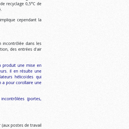
e de recyclage 0,5°C de
é.
 implique cependant la
n incontrôlée dans les
tion, des entrées d'air
on produit une mise en
urs. Il en résulte une
lateurs hélicoïdes qui
 a pour corollaire une
incontrôlées (portes,
r (aux postes de travail