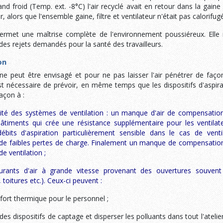
and froid (Temp. ext. -8°C) l'air recyclé avait en retour dans la gain
ier, alors que l'ensemble gaine, filtre et ventilateur n'était pas calorifug
permet une maîtrise complète de l'environnement poussiéreux. Elle
des rejets demandés pour la santé des travailleurs.
on
ne peut être envisagé et pour ne pas laisser l'air pénétrer de faço
est nécessaire de prévoir, en même temps que les dispositifs d'aspira
açon à :
acité des systèmes de ventilation : un manque d'air de compensati
âtiments qui crée une résistance supplémentaire pour les ventilate
ébits d'aspiration particulièrement sensible dans le cas de venti
de faibles pertes de charge. Finalement un manque de compensation
de ventilation ;
ourants d'air à grande vitesse provenant des ouvertures souvent 
 toitures etc.).
Ceux-ci peuvent :
ort thermique pour le personnel ;
 des dispositifs de captage et disperser les polluants dans tout l'atelie