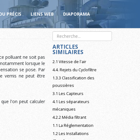
DU PRÉCIS
LIENS WEB
DIAPORAMA
ARTICLES
SIMILAIRES
ce polluant ne soit pas
2.1 Vitesse de l'air
 et notamment lorsque le
mpensation se pose. Par
4.4. Rejets du Cyclofiltre
e vernis ne peut être
1.3.3 Classification des
poussières
3.1 Les Capteurs
 que l'on peut calculer
4.1 Les séparateurs
mécaniques
4.2.2 Média filtrant
1.1 La Réglementation
1.2 Les Installations