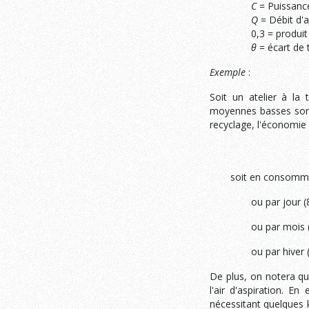
C
= Puissance
Q
= Débit d'a
0,3 = produi
θ
= écart de t
Exemple
:
Soit un atelier à la
moyennes basses sont 
recyclage, l'économie 
soit en consomm
ou par jour (8
ou par mois 
ou par hiver 
De plus, on notera qu
l'air d'aspiration. En
nécessitant quelques 