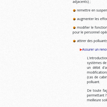
adjacents) ;
remettre en suspens
augmenter les effor
modifier le fonctio
pour le personnel opér
attirer des polluant
Assurer un renouv
L'introducti
systèmes de v
un débit d'
modifications
(cas de cabi
polluant.
De toute faç
permettant l
meilleure sol