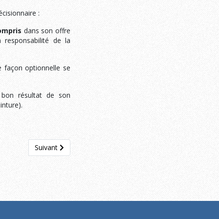
écisionnaire :
ompris
dans son offre
 responsabilité de la
e façon optionnelle se
 bon résultat de son
inture).
Article suivant : 4.6 Le cas de la surfiltration
Suivant