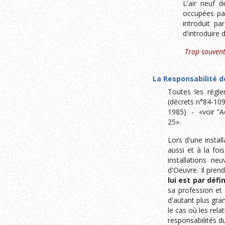
L'air neuf d
occupées par
introduit p
d'introduire 
Trop souvent
La Responsabilité de
Toutes les régl
(décrets n°84-10
1985) - «voir "A
25».
Lors d'une install
aussi et à la foi
installations ne
d'Oeuvre. Il pren
lui est par défi
sa profession et 
d'autant plus gran
le cas où les rela
responsabilités d