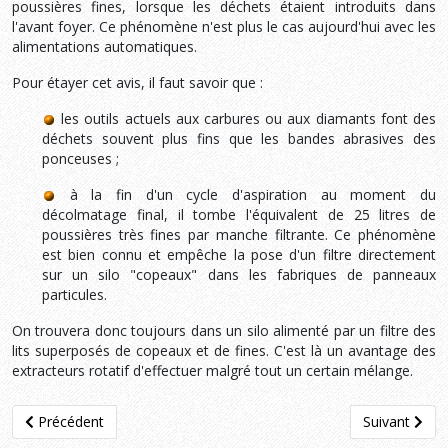
poussières fines, lorsque les déchets étaient introduits dans
l'avant foyer. Ce phénomène n'est plus le cas aujourd'hui avec les
alimentations automatiques.
Pour étayer cet avis, il faut savoir que :
les outils actuels aux carbures ou aux diamants font des
déchets souvent plus fins que les bandes abrasives des
ponceuses ;
à la fin d'un cycle d'aspiration au moment du
décolmatage final, il tombe l'équivalent de 25 litres de
poussières très fines par manche filtrante. Ce phénomène
est bien connu et empêche la pose d'un filtre directement
sur un silo "copeaux" dans les fabriques de panneaux
particules.
On trouvera donc toujours dans un silo alimenté par un filtre des
lits superposés de copeaux et de fines. C'est là un avantage des
extracteurs rotatif d'effectuer malgré tout un certain mélange.
Article précédent : 5.3. L'Extraction
Article suiva
Précédent
Suivant