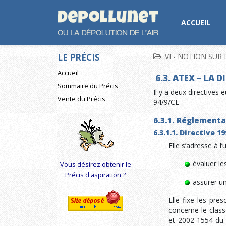
ACCUEIL
LE PRÉCIS
VI - NOTION SUR 
Accueil
6.3. ATEX – LA 
Sommaire du Précis
Il y a deux directives
Vente du Précis
94/9/CE
6.3.1. Réglementa
6.3.1.1. Directive 1
Elle s’adresse à l’u
évaluer le
Vous désirez obtenir le
Précis d'aspiration ?
assurer un
Elle fixe les pre
concerne le class
et 2002-1554 du 