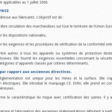
t applicables au 1 juillet 2006.
4/9/CE
adresse aux fabricants. L’objectif est de :
 libre circulation des marchandises sur tout le territoire de l’Union E
 les dispositions nationales,
 les exigences et les procédures de vérification de la conformité entr
 entre autres à tous les appareils ou systèmes de protection desti
sives. Elle fournit les exigences essentielles concernant la sécurit
atégories d ‘appareils classés par critères déterminants.
s par rapport aux anciennes directives.
églementation est unique pour les mines et la surface. Elle s’a
n électriques. Elle introduit le marquage CE. Enfin, elle prend en 
iéreuses.
e la caractéristique du risque avec certification des usines. Il y 
igatoire et l’abrogation des anciennes réglementations débutent à part