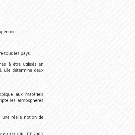
uropéenne
e tous les pays.
nés à être utilisés en
é. Elle détermine deux
pplique aux matériels
compte les atmosphères
a une réelle notion de
ir du 1er JUILLET 2003