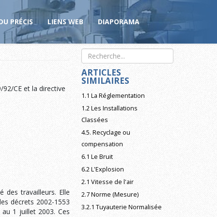
DU PRÉCIS
LIENS WEB
DIAPORAMA
ARTICLES
SIMILAIRES
9/92/CE et la directive
1.1 La Réglementation
1.2 Les Installations
Classées
4.5. Recyclage ou
compensation
6.1 Le Bruit
6.2 L'Explosion
2.1 Vitesse de l'air
 des travailleurs. Elle
2.7 Norme (Mesure)
 les décrets 2002-1553
3.2.1 Tuyauterie Normalisée
au 1 juillet 2003. Ces