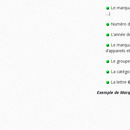
Le marqu
…)
Numéro de
L’année de
Le marquag
d’appareils e
Le groupe 
La catégor
La lettre
Exemple de Marq