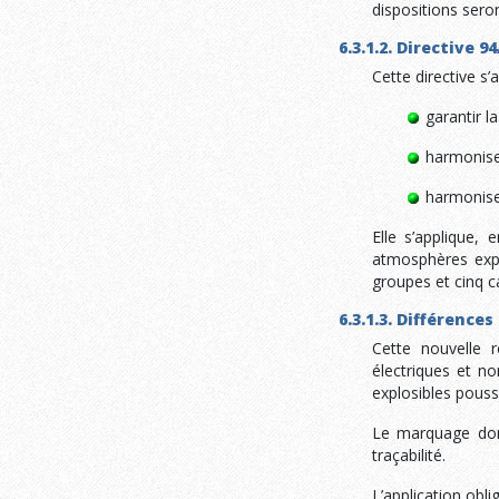
dispositions seron
6.3.1.2. Directive 9
Cette directive s’
garantir la
harmoniser
harmoniser
Elle s’applique,
atmosphères explo
groupes et cinq c
6.3.1.3. Différence
Cette nouvelle r
électriques et no
explosibles pouss
Le marquage donn
traçabilité.
L’application obl