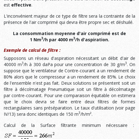
est
effective
.
L'inconvénient majeur de ce type de filtre sera la contrainte de la
présence de l'air comprimé qui devra être propre sec et déshuilé.
La consommation moyenne d'air comprimé est de
3
3
1 Nm
/h par 4000 m
/h d'aspiration.
Exemple de calcul de filtre :
Supposons un réseau d'aspiration nécessitant un débit d'air de
3
3
40000 m
/h à 300 daPa pour une concentration de 30 g/m
. On
suppose que le ventilateur de Contre-courant a un rendement de
80% alors que le compresseur a un rendement de 85%. Le choix
de l'ensemble n'est pas fait. Deux solutions se présentent soit un
filtre à décolmatage Pneumatique soit un filtre à décolmatage
par contre-courant. Pour une comparaison équitable on estimera
que le choix devra se faire entre deux filtres de formes
rectangulaires sans préséparation. Le taux d'utilisation (voir page
3
IV/13) sera donc identiques de 150 m
/h/m².
Calcul de la Surface filtrante minimum nécessaire :