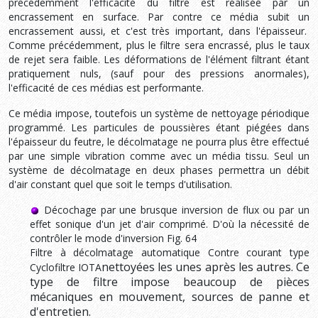
précédemment l'efficacité du filtre est réalisée par un
encrassement en surface. Par contre ce média subit un
encrassement aussi, et c'est très important, dans l'épaisseur.
Comme précédemment, plus le filtre sera encrassé, plus le taux
de rejet sera faible. Les déformations de l'élément filtrant étant
pratiquement nuls, (sauf pour des pressions anormales),
l'efficacité de ces médias est performante.
Ce média impose, toutefois un système de nettoyage périodique
programmé. Les particules de poussières étant piégées dans
l'épaisseur du feutre, le décolmatage ne pourra plus être effectué
par une simple vibration comme avec un média tissu. Seul un
système de décolmatage en deux phases permettra un débit
d'air constant quel que soit le temps d'utilisation.
Décochage par une brusque inversion de flux ou par un
effet sonique d'un jet d'air comprimé. D'où la nécessité de
contrôler le mode d'inversion Fig. 64
Filtre à décolmatage automatique Contre courant type
nettoyées les unes après les autres. Ce
Cyclofiltre IOTA
type de filtre impose beaucoup de pièces
mécaniques en mouvement, sources de panne et
d'entretien.