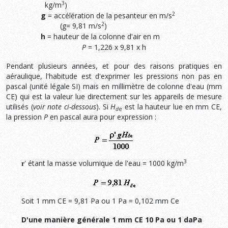
3
kg/m
)
2
g
= accélération de la pesanteur en m/s
2
(g= 9,81 m/s
)
h
= hauteur de la colonne d'air en m
P
= 1,226 x 9,81 x h
Pendant plusieurs années, et pour des raisons pratiques en
aéraulique, l'habitude est d'exprimer les pressions non pas en
pascal (unité légale SI) mais en millimètre de colonne d'eau (mm
CE) qui est la valeur lue directement sur les appareils de mesure
utilisés (
voir note ci-dessous
). Si
H
est la hauteur lue en mm CE,
d
e
la pression
P
en pascal aura pour expression :
3
' étant la masse volumique de l'eau = 1000 kg/m
r
Soit 1 mm CE = 9,81 Pa ou 1 Pa = 0,102 mm Ce
D'une manière générale 1 mm CE
10 Pa ou 1 daPa