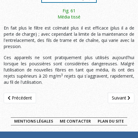
Fig. 61
Média tissé
En fait plus le filtre est colmaté plus il est efficace (plus il a de
perte de charge) ; avec cependant la limite de la maintenance de
l'entrelacement, des fils de trame et de chaîne, qui varie avec la
pression.
Ces appareils ne sont pratiquement plus utilisés aujourd'hui
lorsque les poussières sont considérées dangereuses. Malgré
l’utilisation de nouvelles fibres en tant que média, ils ont des
3
rejets supérieurs à 20 mg/m
rejets qui s'aggravent, rapidement,
au fil de l'utilisation.
Article précédent : 4.2.2 Média filtrant
Article suivan
Précédent
Suivant
MENTIONS LÉGALES
ME CONTACTER
PLAN DU SITE